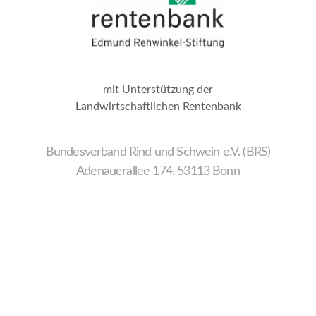
mit Unterstützung der
Landwirtschaftlichen Rentenbank
Bundesverband Rind und Schwein e.V. (BRS)
Adenauerallee 174, 53113 Bonn
Wir
verwenden
auf
unserer