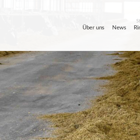
St
Über uns
News
Ri