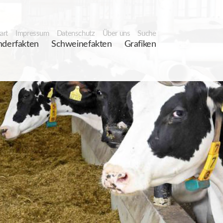
art
Impressum
Datenschutz
Über uns
Suche
nderfakten
Schweinefakten
Grafiken