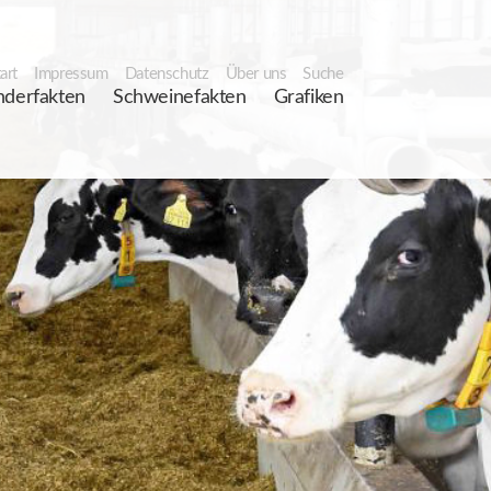
art
Impressum
Datenschutz
Über uns
Suche
nderfakten
Schweinefakten
Grafiken