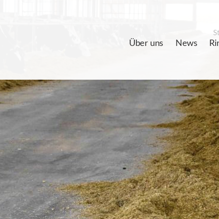
St
Über uns
News
Ri