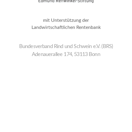
mit Unterstützung der
Landwirtschaftlichen Rentenbank
Bundesverband Rind und Schwein e.V. (BRS)
Adenauerallee 174, 53113 Bonn
Wir
verwenden
auf
unserer
Website
technisch