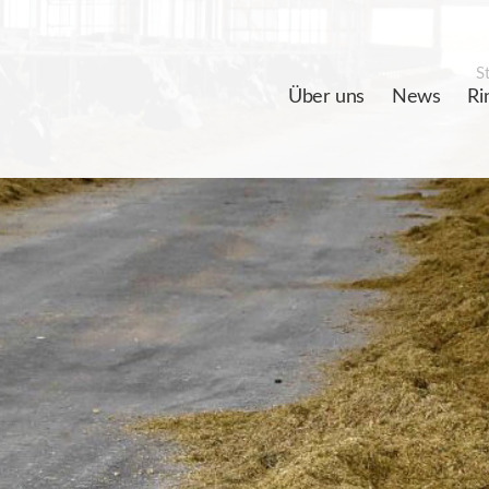
St
Über uns
News
Ri