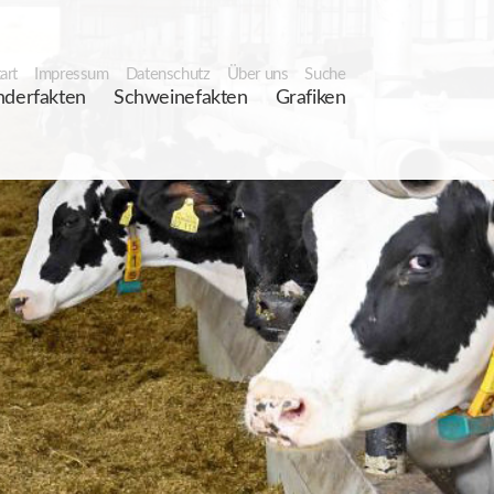
art
Impressum
Datenschutz
Über uns
Suche
nderfakten
Schweinefakten
Grafiken