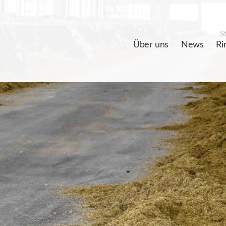
St
Über uns
News
Ri