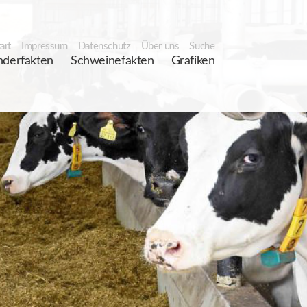
art
Impressum
Datenschutz
Über uns
Suche
nderfakten
Schweinefakten
Grafiken