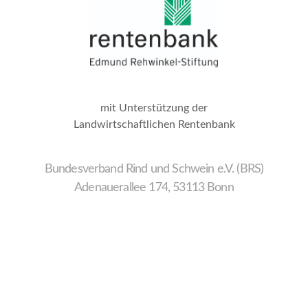
mit Unterstützung der
Landwirtschaftlichen Rentenbank
Bundesverband Rind und Schwein e.V. (BRS)
Adenauerallee 174, 53113 Bonn
Wir
verwenden
auf