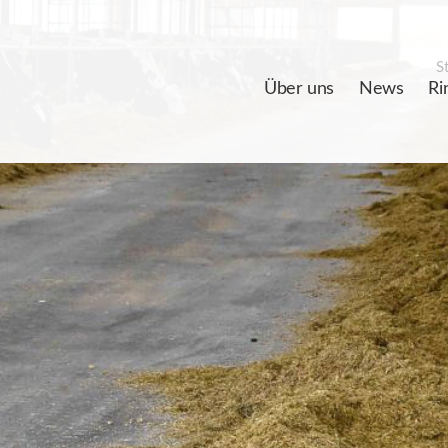
St
Über uns
News
Ri