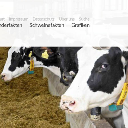
art
Impressum
Datenschutz
Über uns
Suche
nderfakten
Schweinefakten
Grafiken