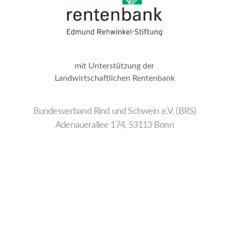
mit Unterstützung der
Landwirtschaftlichen Rentenbank
Bundesverband Rind und Schwein e.V. (BRS)
Adenauerallee 174, 53113 Bonn
Wir
verwenden
auf
unserer