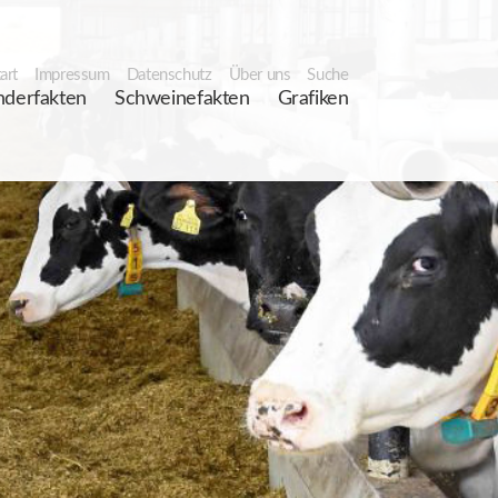
art
Impressum
Datenschutz
Über uns
Suche
nderfakten
Schweinefakten
Grafiken