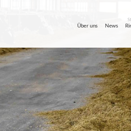
St
Über uns
News
Ri