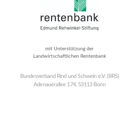
mit Unterstützung der
Landwirtschaftlichen Rentenbank
Bundesverband Rind und Schwein e.V. (BRS)
Adenauerallee 174, 53113 Bonn
Wir
verwenden
auf