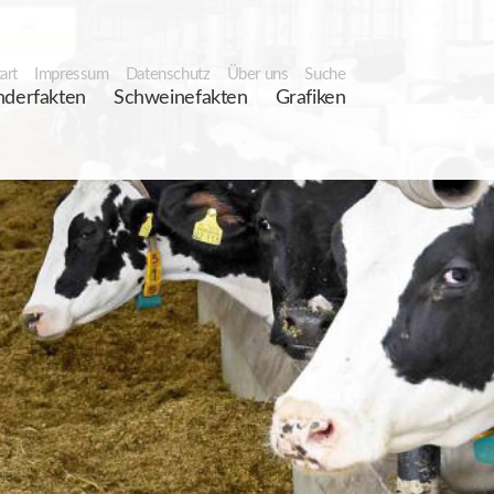
art
Impressum
Datenschutz
Über uns
Suche
nderfakten
Schweinefakten
Grafiken