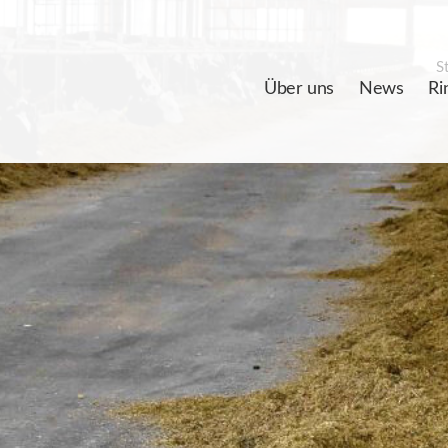
St
Über uns
News
Ri