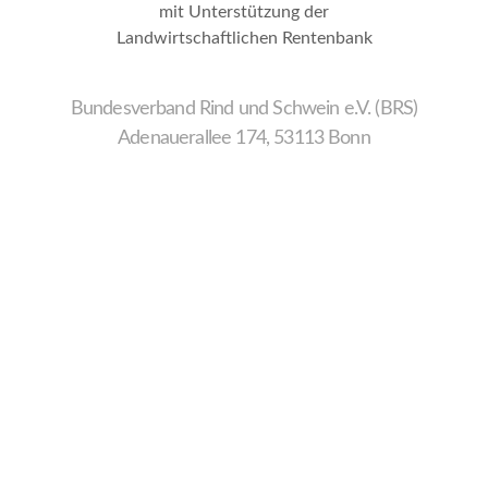
mit Unterstützung der
Landwirtschaftlichen Rentenbank
Bundesverband Rind und Schwein e.V. (BRS)
Adenauerallee 174, 53113 Bonn
Wir
verwenden
auf
unserer
Website
technisch
notwendige
Cookies,
um