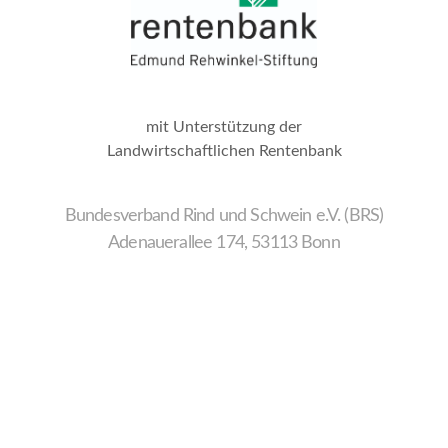
mit Unterstützung der
Landwirtschaftlichen Rentenbank
Bundesverband Rind und Schwein e.V. (BRS)
Adenauerallee 174, 53113 Bonn
Wir
verwenden
auf
unserer