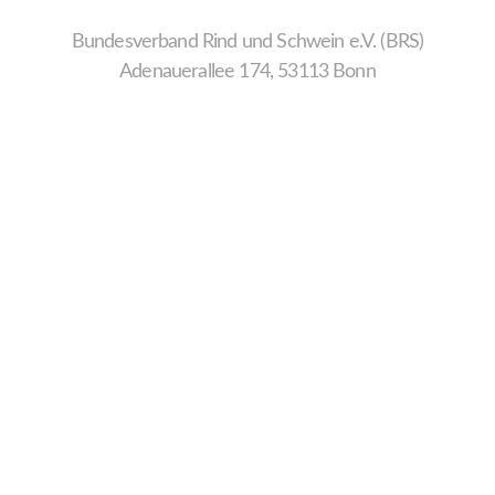
Bundesverband Rind und Schwein e.V. (BRS)
Adenauerallee 174, 53113 Bonn
Wir
verwenden
auf
unserer
Website
technisch
notwendige
Cookies,
um
unsere
Funktionen