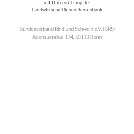
mit Unterstützung der
Landwirtschaftlichen Rentenbank
Bundesverband Rind und Schwein e.V. (BRS)
Adenauerallee 174, 53113 Bonn
Wir
verwenden
auf
unserer
Website
technisch
notwendige
Cookies,
um