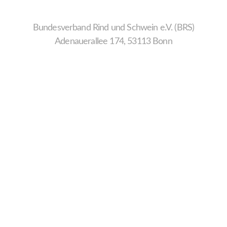
Bundesverband Rind und Schwein e.V. (BRS)
Adenauerallee 174, 53113 Bonn
Wir
verwenden
auf
unserer
Website
technisch
notwendige
Cookies,
um
unsere
Funktionen