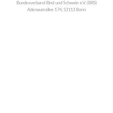
Bundesverband Rind und Schwein e.V. (BRS)
Adenauerallee 174, 53113 Bonn
Wir
verwenden
auf
unserer
Website
technisch
notwendige
Cookies,
um
unsere
Funktionen
bereitzustellen,