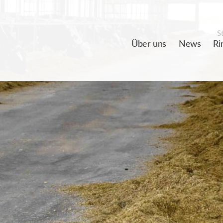
St
Über uns
News
Ri