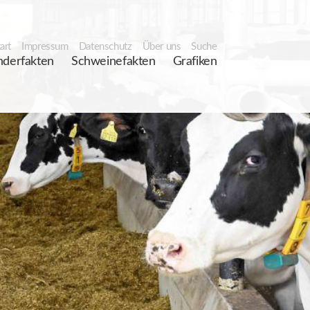
art
Impressum
Datenschutz
Über uns
Suche
nderfakten
Schweinefakten
Grafiken