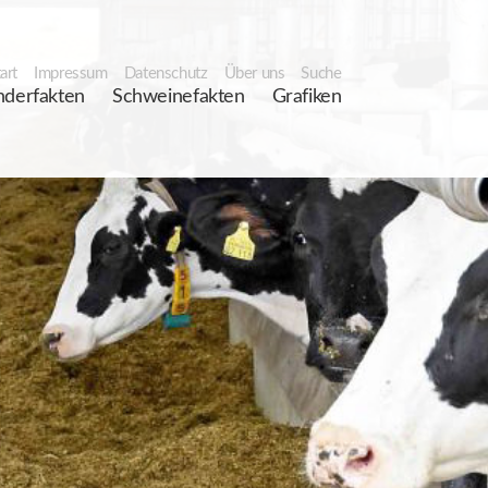
art
Impressum
Datenschutz
Über uns
Suche
nderfakten
Schweinefakten
Grafiken