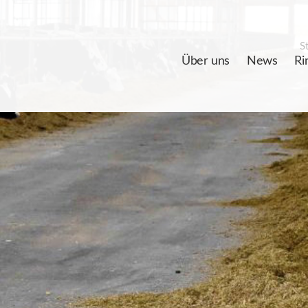
St
Über uns
News
Ri