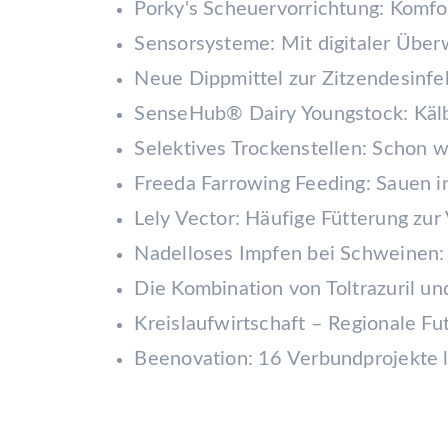
Porky's Scheuervorrichtung: Komf
Sensorsysteme: Mit digitaler Übe
Neue Dippmittel zur Zitzendesinfe
SenseHub® Dairy Youngstock: Käl
Selektives Trockenstellen: Schon w
Freeda Farrowing Feeding: Sauen in
Lely Vector: Häufige Fütterung zu
Nadelloses Impfen bei Schweinen
Die Kombination von Toltrazuril u
Kreislaufwirtschaft – Regionale F
Beenovation: 16 Verbundprojekte 