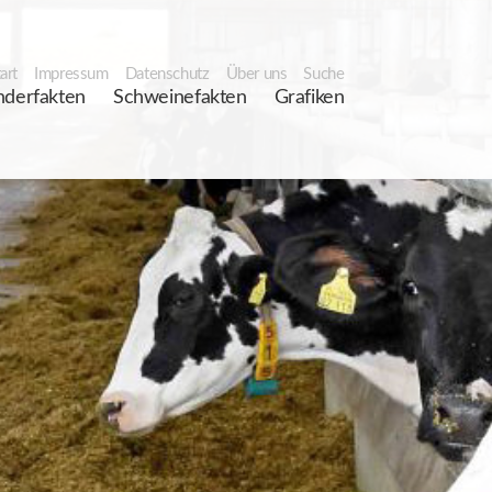
art
Impressum
Datenschutz
Über uns
Suche
nderfakten
Schweinefakten
Grafiken