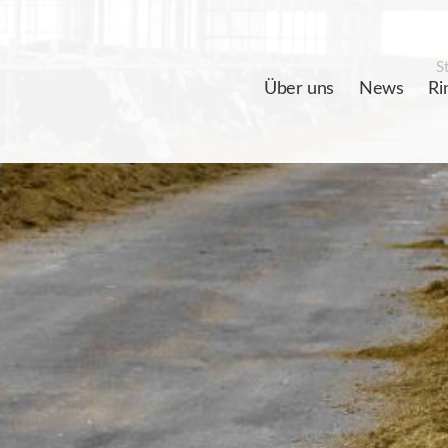
St
Über uns
News
Ri