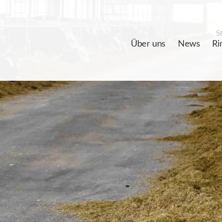
St
Über uns
News
Ri