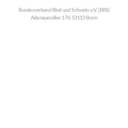
Bundesverband Rind und Schwein e.V. (BRS)
Adenauerallee 174, 53113 Bonn
Wir
verwenden
auf
unserer
Website
technisch
notwendige
Cookies,
um
unsere
Funktionen