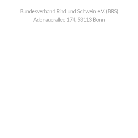
Bundesverband Rind und Schwein e.V. (BRS)
Adenauerallee 174, 53113 Bonn
Wir
verwenden
auf
unserer
Website
technisch
notwendige
Cookies,
um
unsere
Funktionen