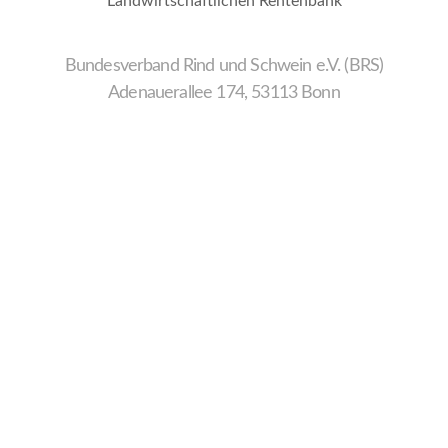
Landwirtschaftlichen Rentenbank
Bundesverband Rind und Schwein e.V. (BRS)
Adenauerallee 174, 53113 Bonn
Wir
verwenden
auf
unserer
Website
technisch
notwendige
Cookies,
um
unsere