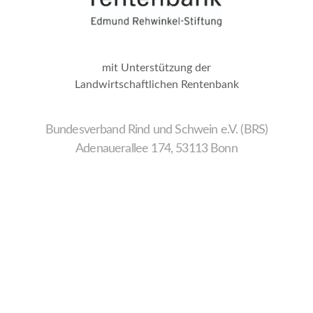
mit Unterstützung der
Landwirtschaftlichen Rentenbank
Bundesverband Rind und Schwein e.V. (BRS)
Adenauerallee 174, 53113 Bonn
Wir
verwenden
auf
unserer
Website