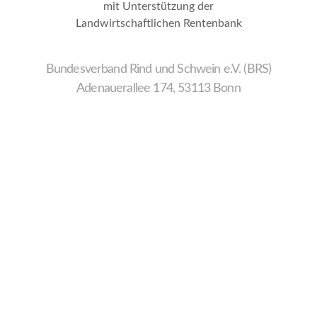
mit Unterstützung der
Landwirtschaftlichen Rentenbank
Bundesverband Rind und Schwein e.V. (BRS)
Adenauerallee 174, 53113 Bonn
Wir
verwenden
auf
unserer
Website
technisch
notwendige
Cookies,
um