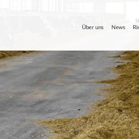
St
Über uns
News
Ri