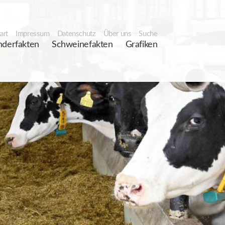
art
Impressum
Datenschutz
Über uns
Suche
nderfakten
Schweinefakten
Grafiken