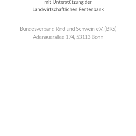
mit Unterstützung der
Landwirtschaftlichen Rentenbank
Bundesverband Rind und Schwein e.V. (BRS)
Adenauerallee 174, 53113 Bonn
Wir
verwenden
auf
unserer
Website
technisch
notwendige
Cookies,
um