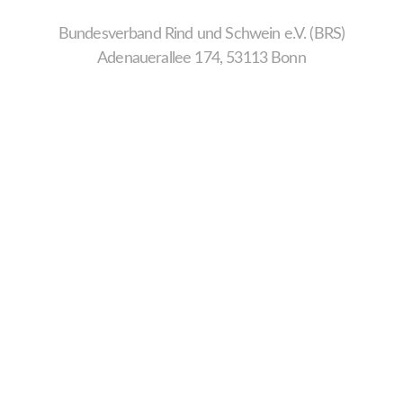
Bundesverband Rind und Schwein e.V. (BRS)
Adenauerallee 174, 53113 Bonn
Wir
verwenden
auf
unserer
Website
technisch
notwendige
Cookies,
um
unsere
Funktionen