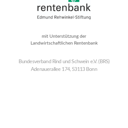
mit Unterstützung der
Landwirtschaftlichen Rentenbank
Bundesverband Rind und Schwein e.V. (BRS)
Adenauerallee 174, 53113 Bonn
Wir
verwenden
auf
unserer