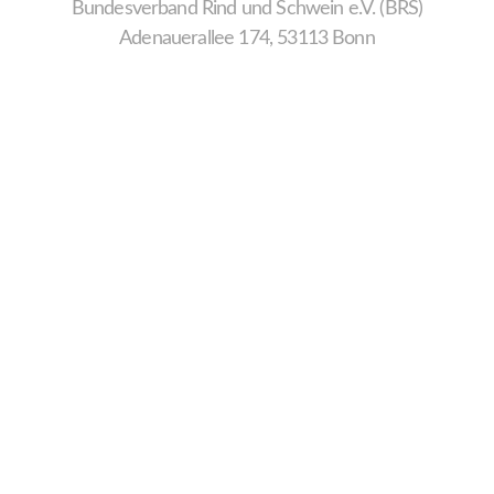
Bundesverband Rind und Schwein e.V. (BRS)
Adenauerallee 174, 53113 Bonn
Wir
verwenden
auf
unserer
Website
technisch
notwendige
Cookies,
um
unsere
Funktionen
bereitzustellen,