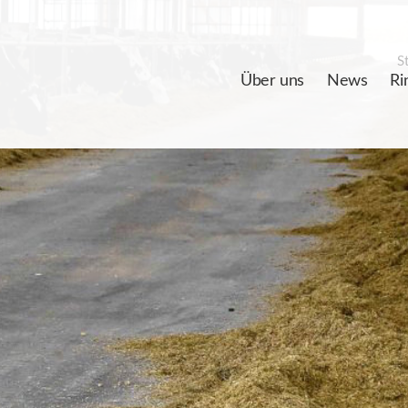
St
Über uns
News
Ri