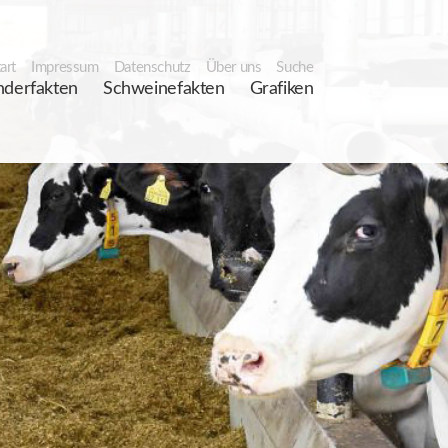
art
Impressum
Datenschutz
Über uns
Suche
nderfakten
Schweinefakten
Grafiken