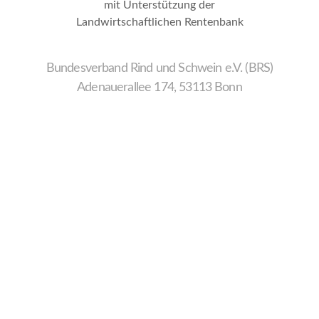
mit Unterstützung der
Landwirtschaftlichen Rentenbank
Bundesverband Rind und Schwein e.V. (BRS)
Adenauerallee 174, 53113 Bonn
Wir
verwenden
auf
unserer
Website
technisch
notwendige
Cookies,
um