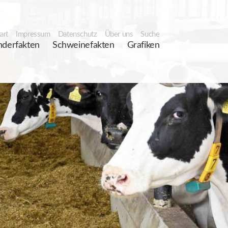
art
Impressum
Datenschutz
Über uns
Suche
nderfakten
Schweinefakten
Grafiken