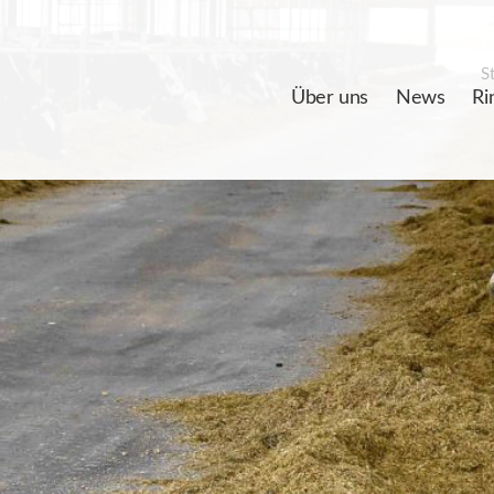
St
Über uns
News
Ri