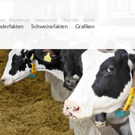
art
Impressum
Datenschutz
Über uns
Suche
nderfakten
Schweinefakten
Grafiken