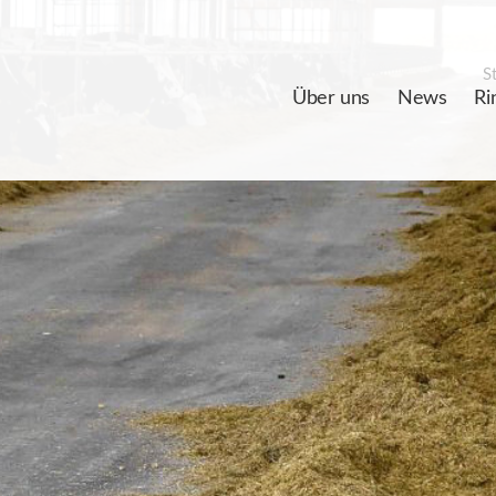
St
Über uns
News
Ri