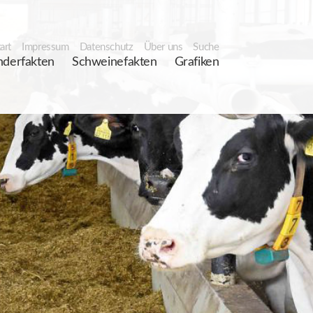
art
Impressum
Datenschutz
Über uns
Suche
nderfakten
Schweinefakten
Grafiken