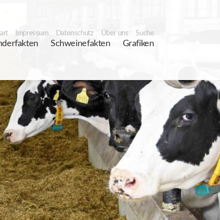
art
Impressum
Datenschutz
Über uns
Suche
nderfakten
Schweinefakten
Grafiken