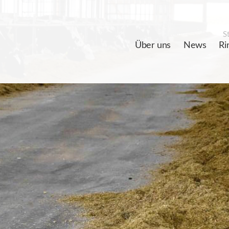
St
Über uns
News
Ri