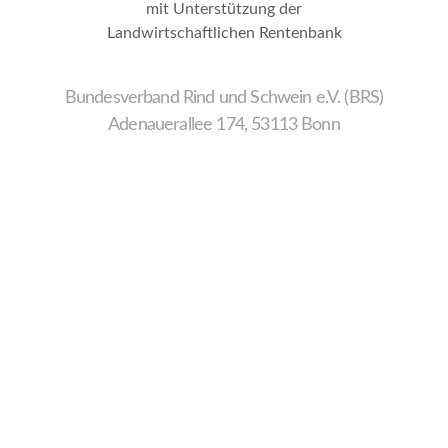
mit Unterstützung der
Landwirtschaftlichen Rentenbank
Bundesverband Rind und Schwein e.V. (BRS)
Adenauerallee 174, 53113 Bonn
Wir
verwenden
auf
unserer
Website
technisch
notwendige
Cookies,
um