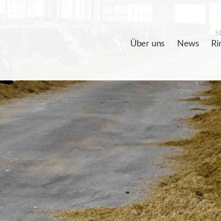
St
Über uns
News
Ri