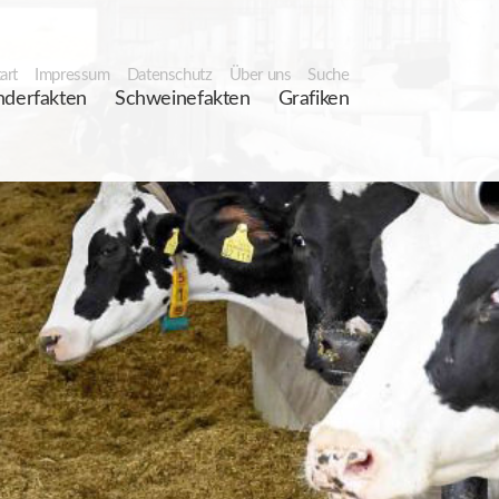
art
Impressum
Datenschutz
Über uns
Suche
nderfakten
Schweinefakten
Grafiken