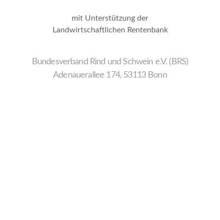
mit Unterstützung der
Landwirtschaftlichen Rentenbank
Bundesverband Rind und Schwein e.V. (BRS)
Adenauerallee 174, 53113 Bonn
Wir
verwenden
auf
unserer
Website
technisch
notwendige
Cookies,