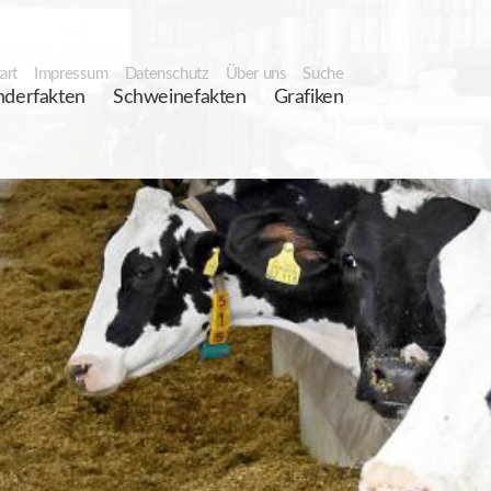
art
Impressum
Datenschutz
Über uns
Suche
nderfakten
Schweinefakten
Grafiken