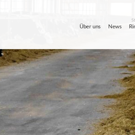
St
Über uns
News
Ri