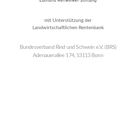
mit Unterstützung der
Landwirtschaftlichen Rentenbank
Bundesverband Rind und Schwein e.V. (BRS)
Adenauerallee 174, 53113 Bonn
Wir
verwenden
auf
unserer
Website
technisch