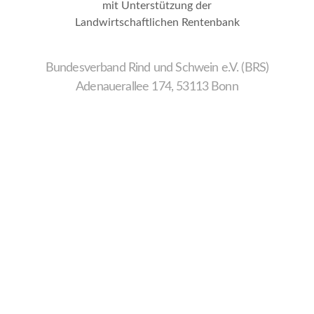
mit Unterstützung der
Landwirtschaftlichen Rentenbank
Bundesverband Rind und Schwein e.V. (BRS)
Adenauerallee 174, 53113 Bonn
Wir
verwenden
auf
unserer
Website
technisch
notwendige
Cookies,
um