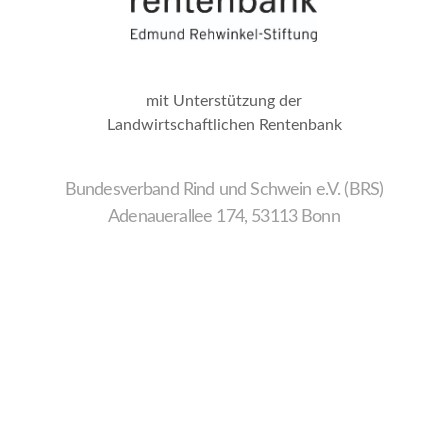
mit Unterstützung der
Landwirtschaftlichen Rentenbank
Bundesverband Rind und Schwein e.V. (BRS)
Adenauerallee 174, 53113 Bonn
Wir
verwenden
auf
unserer
Website