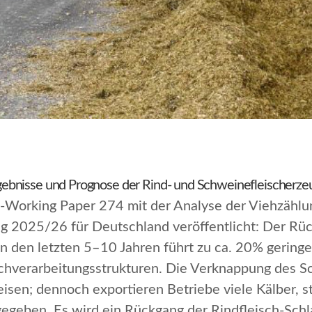
ebnisse und Prognose der Rind- und Schweinefleischerz
n-Working Paper 274 mit der Analyse der Viehzähl
g 2025/26 für Deutschland veröffentlicht: Der Rüc
n den letzten 5–10 Jahren führt zu ca. 20% gering
schverarbeitungsstrukturen. Die Verknappung des S
isen; dennoch exportieren Betriebe viele Kälber, sta
t gegeben. Es wird ein Rückgang der Rindfleisch-S