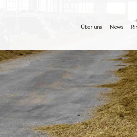
St
Über uns
News
Ri