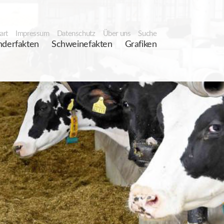
art
Impressum
Datenschutz
Über uns
Suche
nderfakten
Schweinefakten
Grafiken