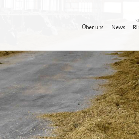
St
Über uns
News
Ri