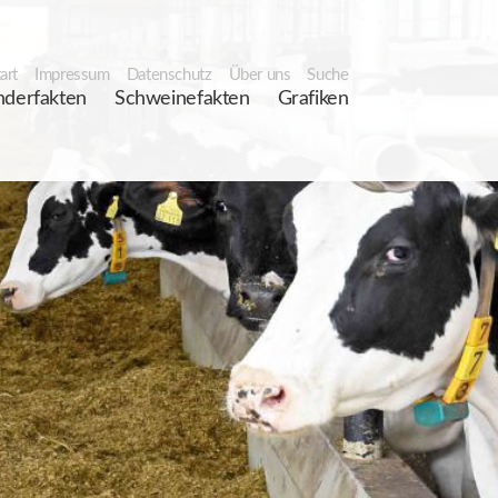
art
Impressum
Datenschutz
Über uns
Suche
nderfakten
Schweinefakten
Grafiken