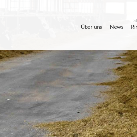
St
Über uns
News
Ri