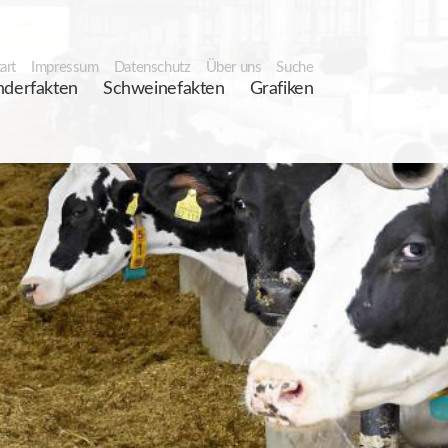
art
Impressum
Datenschutz
Über uns
Suche
nderfakten
Schweinefakten
Grafiken