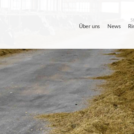
St
Über uns
News
Ri