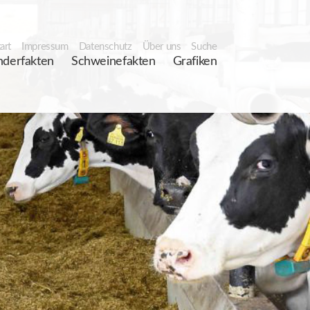
art
Impressum
Datenschutz
Über uns
Suche
nderfakten
Schweinefakten
Grafiken