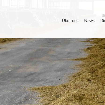
St
Über uns
News
Ri